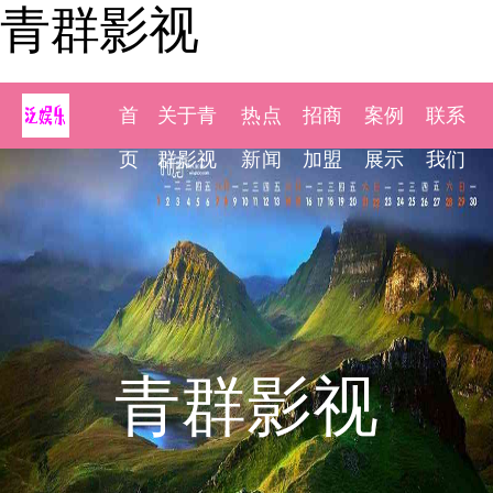
青群影视
首
关于青
热点
招商
案例
联系
页
群影视
新闻
加盟
展示
我们
青群影视